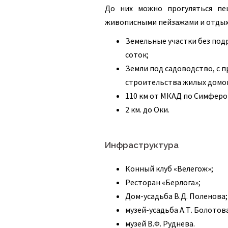
До них можно прогуляться пе
живописными пейзажами и отдых
Земельные участки без подр
соток;
Земли под садоводство, с 
строительства жилых домо
110 км от МКАД по Симферо
2 км. до Оки.
Инфраструктура
Конный клуб «Велегож»;
Ресторан «Берлога»;
Дом-усадьба В.Д. Поленова;
музей-усадьба А.Т. Болотов
музей В.Ф. Руднева.