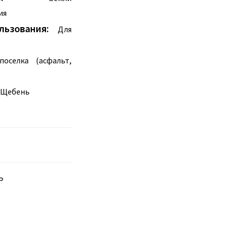
ия
ьзования:
Для
оселка (асфальт,
Щебень
ь