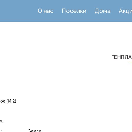
О нас
Поселки
Дома
Акц
Е
ГЕНПЛА
е (М 2)
м.
мель:
Земли