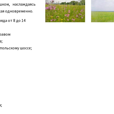
шком, наслаждаясь
ая одновременно.
яда от 8 до 14
правом
в;
польскому шоссе;
а;