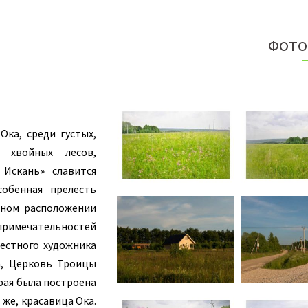
Е
ФОТО
Ока, среди густых,
 хвойных лесов,
 Искань» славится
собенная прелесть
чном расположении
римечательностей
вестного художника
а, Церковь Троицы
рая была построена
 же, красавица Ока.